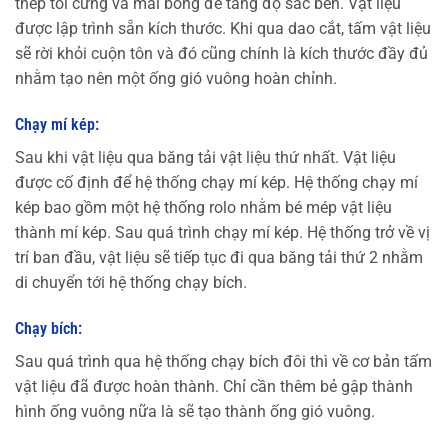
thép tôi cứng và mài bóng để tăng độ sắc bén. Vật liệu
được lập trình sẵn kích thước. Khi qua dao cắt, tấm vật liệu
sẽ rời khỏi cuộn tôn và đó cũng chính là kích thước đầy đủ
nhằm tạo nên một ống gió vuông hoàn chỉnh.
Chạy mí kép:
Sau khi vật liệu qua băng tải vật liệu thứ nhất. Vật liệu
được cố định để hệ thống chạy mí kép. Hệ thống chạy mí
kép bao gồm một hệ thống rolo nhằm bé mép vật liệu
thành mí kép. Sau quá trình chạy mí kép. Hệ thống trở về vị
trí ban đầu, vật liệu sẽ tiếp tục đi qua băng tải thứ 2 nhằm
di chuyển tới hệ thống chạy bích.
Chạy bích:
Sau quá trình qua hệ thống chạy bích đôi thì về cơ bản tấm
vật liệu đã được hoàn thành. Chỉ cần thêm bẻ gập thành
hình ống vuông nữa là sẽ tạo thành ống gió vuông.