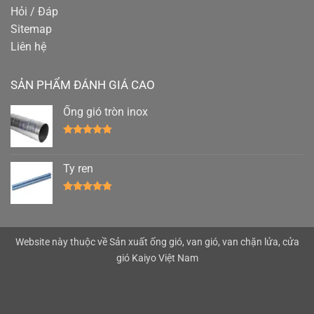
Hỏi / Đáp
Sitemap
Liên hệ
SẢN PHẨM ĐÁNH GIÁ CAO
Ống gió tròn inox
Được xếp
hạng
4.78
5 sao
Ty ren
Được xếp
hạng
4.78
5 sao
Website này thuộc về Sản xuất ống gió,
van gió
,
van chặn lửa
, cửa
gió Kaiyo Việt Nam