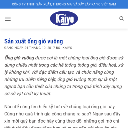
Bỏ
CÔNG TY TNHH SẢN XUẤT, THƯƠNG MẠI VÀ XÂY LẮP KAIYO VIỆT NAM
qua
nội
dung
XƯỞNG
SẢN
Sản xuất ống gió vuông
XUẤT
ĐĂNG NGÀY
24 THÁNG 10, 2017
BỞI
KAIYO
ỐNG
Ống gió vuông
được coi là một chủng loại ống gió được sử
dụng nhiều nhất trong các hệ thống thông gió, điều hoà, xử
GIÓ,
lý không khí. Với đặc điểm cấu tạo và chức năng cùng
VAN
những ưu điểm riêng biệt, ống gió vuông thực sự là một
GIÓ,
người bạn cần thiết của chúng ta trong quá trình xây dựng
cơ sở vật chất kỹ thuật.
CỬA
GIÓ
Nào để cùng tìm hiểu kỹ hơn về chủng loại ống gió này.
KAIYO
Cũng như quá trình gia công chúng ra sao? Ngay sau đây
xin mời quý bạn đọc hãy cùng theo dõi những gợi mở chi
VIỆT