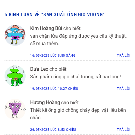
5 BÌNH LUẬN VỀ “
SẢN XUẤT ỐNG GIÓ VUÔNG
”
Kim Hoàng Bùi
cho biết:
van chặn lửa đáp ứng được yêu cầu kỹ thuật,
sẽ mua thêm.
16/05/2025 LÚC 8:50 SÁNG
TRẢ LỜI
Dưa Leo
cho biết:
Sản phẩm ống gió chất lượng, rất hài lòng!
19/05/2025 LÚC 10:27 CHIỀU
TRẢ LỜI
Hương Hoàng
cho biết:
Thiết kế ống gió chống cháy đẹp, vật liệu bền
chắc.
26/05/2025 LÚC 8:53 CHIỀU
TRẢ LỜI