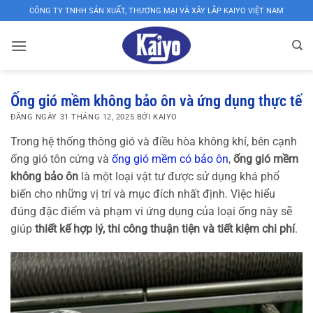
Bỏ
CÔNG TY TNHH SẢN XUẤT, THƯƠNG MẠI VÀ XÂY LẮP KAIYO VIỆT NAM
qua
nội
dung
XƯỞNG
SẢN
Ống gió mềm không bảo ôn và ứng dụng thực tế
XUẤT
ĐĂNG NGÀY
31 THÁNG 12, 2025
BỞI
KAIYO
ỐNG
Trong hệ thống thông gió và điều hòa không khí, bên cạnh
ống gió tôn cứng và
ống gió mềm có bảo ôn
,
ống gió mềm
GIÓ,
không bảo ôn
là một loại vật tư được sử dụng khá phổ
VAN
biến cho những vị trí và mục đích nhất định. Việc hiểu
GIÓ,
đúng đặc điểm và phạm vi ứng dụng của loại ống này sẽ
giúp
thiết kế hợp lý, thi công thuận tiện và tiết kiệm chi phí
.
CỬA
GIÓ
KAIYO
VIỆT