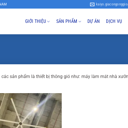
kaiyo.giacongonggi
 NAM
GIỚI THIỆU
SẢN PHẨM
DỰ ÁN
DỊCH VỤ
các sản phẩm là thiết bị thông gió như: máy làm mát nhà xưởng