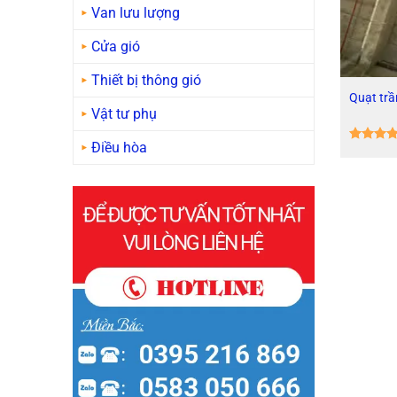
VIỆT
Van lưu lượng
NAM
Cửa gió
Thiết bị thông gió
Quạt trầ
Vật tư phụ
Điều hòa
Được
xếp hạn
4
5 sao