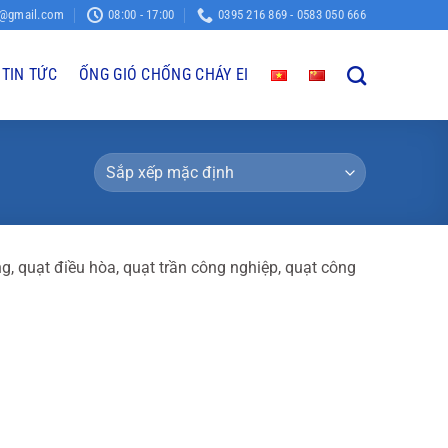
o@gmail.com
08:00 - 17:00
0395 216 869 - 0583 050 666
TIN TỨC
ỐNG GIÓ CHỐNG CHÁY EI
, quạt điều hòa, quạt trần công nghiệp, quạt công