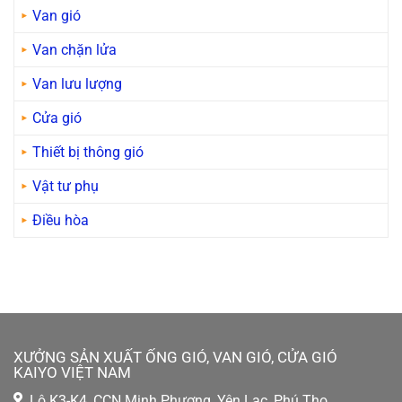
Van gió
Van chặn lửa
Van lưu lượng
Cửa gió
Thiết bị thông gió
Vật tư phụ
Điều hòa
XƯỞNG SẢN XUẤT ỐNG GIÓ, VAN GIÓ, CỬA GIÓ
KAIYO VIỆT NAM
Lô K3-K4, CCN Minh Phương, Yên Lạc, Phú Thọ