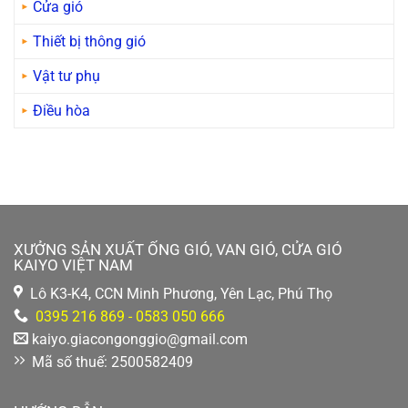
Cửa gió
Thiết bị thông gió
Vật tư phụ
Điều hòa
XƯỞNG SẢN XUẤT ỐNG GIÓ, VAN GIÓ, CỬA GIÓ
KAIYO VIỆT NAM
Lô K3-K4, CCN Minh Phương, Yên Lạc, Phú Thọ
0395 216 869 - 0583 050 666
kaiyo.giacongonggio@gmail.com
Mã số thuế: 2500582409