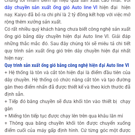
chúng tôi nhằm đem lại hiệu quả sản xuất cao nhất. Với
NAM
dây chuyền sản xuất ống gió Auto line VI
hiện đại
hiện
nay. Kaiyo đã bỏ ra chi phí là 2 tỷ đồng kết hợp với việc mở
rộng thêm xưởng sản xuất.
Có rất nhiều quý khách hàng chưa biết công nghệ sản xuất
ống gió bằng dây chuyền hiện đại Auto line VI. Giải đáp
những thắc mắc đó. Sau đây chúng tôi sẽ miêu tả chi tiết
quy trình sản xuất ống gió trên dây chuyền hiện đại nhất
hiện nay:
Quy trình sản xuất ống gió bằng công nghệ hiện đại Auto line VI
+ Hệ thống là tôn và cắt tôn hiện đại là điểm đầu tiên của
dây chuyền. Hệ thống có chức năng cắt tôn và tạo đường
gân theo điểm nhấn đã được thiết kế và theo kích thước đã
định sẵn.
+ Tiếp đó băng chuyền sẽ đưa khối tôn vào thiết bị
chạy
gân
+ Miếng tôn tiếp tục được chạy lên trên qua khâu lăn mí
+ Thông qua băng chuyền khối tôn được chuyển xuống
điểm cuối của máy gấp định hình. Cứ từng góc một được