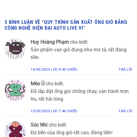
5 BÌNH LUẬN VỀ “
QUY TRÌNH SẢN XUẤT ỐNG GIÓ BẰNG
CÔNG NGHỆ HIỆN ĐẠI AUTO LIVE VI
”
Huy Hoàng Phạm
cho biết:
Sản phẩm van gió đúng như mô tả, rất đáng
tiền.
14/05/2025 LÚC 4:45 CHIỀU
TRẢ LỜI
Mèo Ú
cho biết:
Đã lắp đặt ống gió chống cháy, vận hành trơn
tru, rất hài lòng.
19/05/2025 LÚC 7:46 CHIỀU
TRẢ LỜI
Sóc Nhí
cho biết:
Độ bền của ống gió rất cao, đáng tiền!