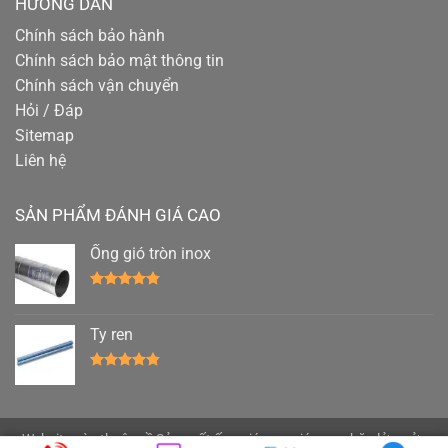
HƯỚNG DẪN
Chính sách bảo hành
Chính sách bảo mật thông tin
Chính sách vận chuyển
Hỏi / Đáp
Sitemap
Liên hệ
SẢN PHẨM ĐÁNH GIÁ CAO
Ống gió tròn inox
Được xếp
hạng
4.78
5 sao
Ty ren
Được xếp
hạng
4.78
5 sao
Website này thuộc về Sản xuất ống gió,
van gió
,
van chặn lửa
, cửa