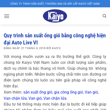
Bỏ
CÔNG TY TNHH SẢN XUẤT, THƯƠNG MẠI VÀ XÂY LẮP KAIYO VIỆT NAM
qua
nội
dung
XƯỞNG
SẢN
Quy trình sản xuất ống gió bằng công nghệ hiện
đại Auto Live VI
XUẤT
ĐĂNG NGÀY
27 THÁNG 8, 2018
BỞI
KAIYO
ỐNG
Với mong muốn vươn xa ra thị trường thế giới. Công ty
GIÓ,
chúng tôi Kaiyo Việt Nam luôn coi chất lượng sản phẩm,
VAN
dịch vụ chính là bậc thang vô hình. Giúp chúng tôi không
GIÓ,
ngừng phát triển. Nhằm bước vững chãi trên con đường cơ
điện lạnh chúng tôi luôn ưu tiên giải pháp về công nghệ
CỬA
hiện đại.
GIÓ
Xem thêm:
sản xuất ống gió
,
gia công ống gió
,
Van gió
,
KAIYO
Van chặn lửa
,
Van gió
,
Van chặn lửa
Đầu tư hệ thống máy móc hiện đại là bước đi kế tiếp giúp
VIỆT