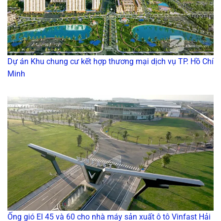
Dự án Khu chung cư kết hợp thương mại dịch vụ TP. Hồ Chí
Minh
Ống gió EI 45 và 60 cho nhà máy sản xuất ô tô Vinfast Hải