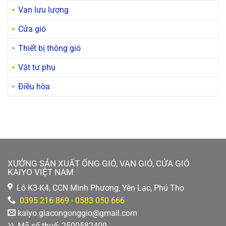
Van lưu lượng
Cửa gió
Thiết bị thông gió
Vật tư phụ
Điều hòa
XƯỞNG SẢN XUẤT ỐNG GIÓ, VAN GIÓ, CỬA GIÓ
KAIYO VIỆT NAM
Lô K3-K4, CCN Minh Phương, Yên Lạc, Phú Thọ
0395 216 869 - 0583 050 666
kaiyo.giacongonggio@gmail.com
Mã số thuế: 2500582409