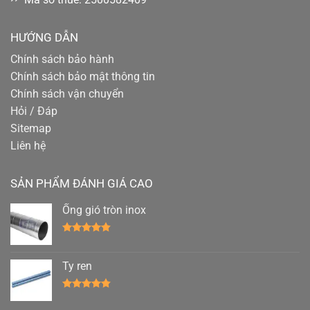
HƯỚNG DẪN
Chính sách bảo hành
Chính sách bảo mật thông tin
Chính sách vận chuyển
Hỏi / Đáp
Sitemap
Liên hệ
SẢN PHẨM ĐÁNH GIÁ CAO
Ống gió tròn inox
Được xếp
hạng
4.78
5 sao
Ty ren
Được xếp
hạng
4.78