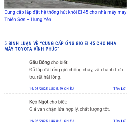
Cung cấp lắp đặt hệ thống hút khói EI 45 cho nhà máy may
Thiên Sơn – Hưng Yên
5 BÌNH LUẬN VỀ “
CUNG CẤP ỐNG GIÓ EI 45 CHO NHÀ
MÁY TOYOTA VĨNH PHÚC
”
Gấu Bông
cho biết:
Đã lắp đặt ống gió chống cháy, vận hành trơn
tru, rất hài lòng.
14/05/2025 LÚC 5:49 CHIỀU
TRẢ LỜI
Kẹo Ngọt
cho biết:
Giá van chặn lửa hợp lý, chất lượng tốt.
19/05/2025 LÚC 8:51 CHIỀU
TRẢ LỜI