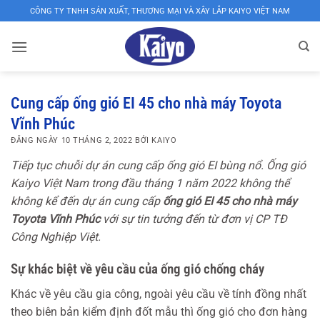
Bỏ
CÔNG TY TNHH SẢN XUẤT, THƯƠNG MẠI VÀ XÂY LẮP KAIYO VIỆT NAM
qua
nội
dung
XƯỞNG
SẢN
Cung cấp ống gió EI 45 cho nhà máy Toyota
Vĩnh Phúc
XUẤT
ĐĂNG NGÀY
10 THÁNG 2, 2022
BỞI
KAIYO
ỐNG
Tiếp tục chuỗi dự án cung cấp ống gió EI bùng nổ. Ống gió
GIÓ,
Kaiyo Việt Nam trong đầu tháng 1 năm 2022 không thể
VAN
không kể đến dự án cung cấp
ống gió EI 45 cho nhà máy
GIÓ,
Toyota Vĩnh Phúc
với sự tin tưởng đến từ đơn vị CP TĐ
CỬA
Công Nghiệp Việt.
GIÓ
Sự khác biệt về yêu cầu của ống gió chống cháy
KAIYO
Khác về yêu cầu gia công, ngoài yêu cầu về tính đồng nhất
VIỆT
theo biên bản kiểm định đốt mẫu thì ống gió cho đơn hàng