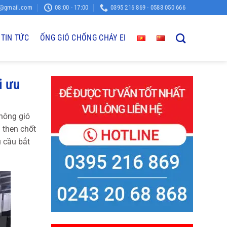
o@gmail.com
08:00 - 17:00
0395 216 869 - 0583 050 666
TIN TỨC
ỐNG GIÓ CHỐNG CHÁY EI
i ưu
hông gió
 then chốt
u cầu bắt