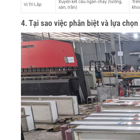
Xuyên kết cấu ngăn cháy (tường,
Trên
Vị Trí Lắp
sàn, trần)
kho
4. Tại sao việc phân biệt và lựa chọ