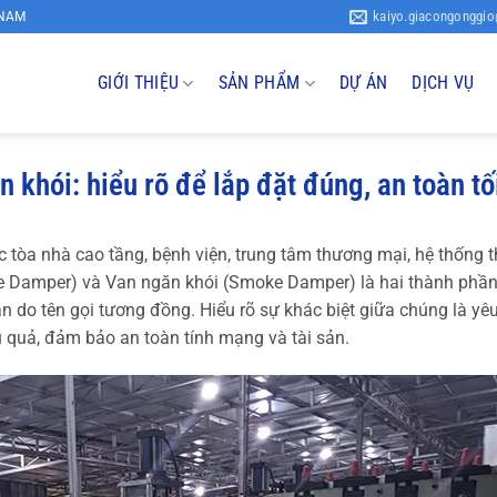
kaiyo.giacongonggi
 NAM
GIỚI THIỆU
SẢN PHẨM
DỰ ÁN
DỊCH VỤ
 khói: hiểu rõ để lắp đặt đúng, an toàn tố
tòa nhà cao tầng, bệnh viện, trung tâm thương mại, hệ thống t
ire Damper) và Van ngăn khói (Smoke Damper) là hai thành phần
n do tên gọi tương đồng. Hiểu rõ sự khác biệt giữa chúng là yê
ệu quả, đảm bảo an toàn tính mạng và tài sản.