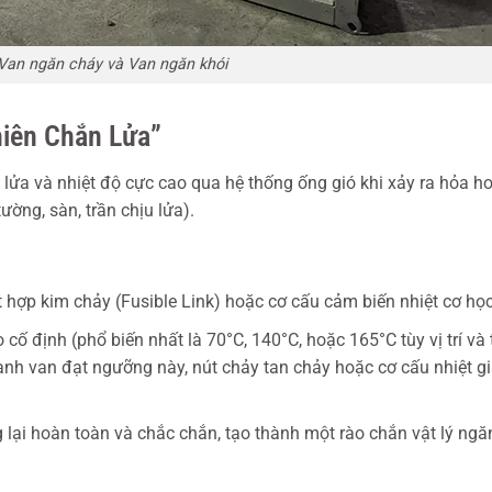
 Van ngăn cháy và Van ngăn khói
hiên Chắn Lửa”
lửa và nhiệt độ cực cao qua hệ thống ống gió khi xảy ra hỏa h
ường, sàn, trần chịu lửa).
 hợp kim chảy (Fusible Link) hoặc cơ cấu cảm biến nhiệt cơ học
ố định (phổ biến nhất là 70°C, 140°C, hoặc 165°C tùy vị trí và 
anh van đạt ngưỡng này, nút chảy tan chảy hoặc cơ cấu nhiệt gi
lại hoàn toàn và chắc chắn, tạo thành một rào chắn vật lý ngă