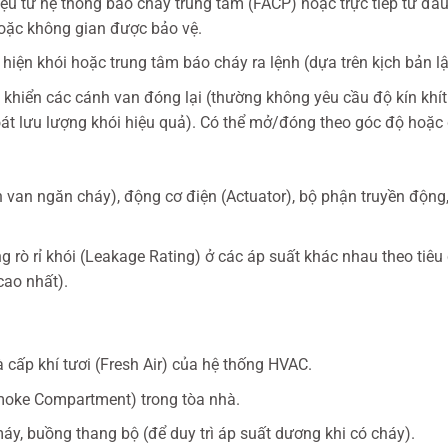
iệu từ hệ thống báo cháy trung tâm (FACP) hoặc trực tiếp từ đầ
hoặc không gian được bảo vệ.
iện khói hoặc trung tâm báo cháy ra lệnh (dựa trên kịch bản lập
khiển các cánh van đóng lại (thường không yêu cầu độ kín khít 
t lưu lượng khói hiệu quả). Có thể mở/đóng theo góc độ hoặc đ
van ngăn cháy), động cơ điện (Actuator), bộ phận truyền động,
g rò rỉ khói (Leakage Rating) ở các áp suất khác nhau theo tiêu 
 cao nhất).
à cấp khí tươi (Fresh Air) của hệ thống HVAC.
moke Compartment) trong tòa nhà.
y, buồng thang bộ (để duy trì áp suất dương khi có cháy).