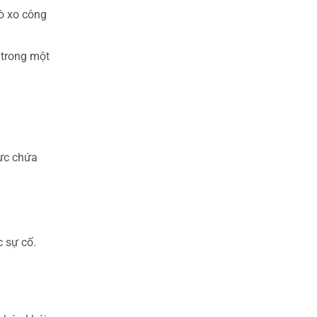
lò xo công
) trong một
vực chứa
c sự cố.