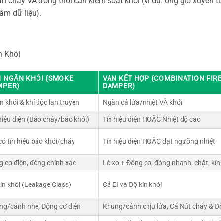
n cháy VÀ đồng thời cần kiểm soát khói (ví dụ: ống gió xuyên 
âm dữ liệu).
.
n Khói
N NGĂN KHÓI (SMOKE
VAN KẾT HỢP (COMBINATION FIR
MPER)
DAMPER)
 khói & khí độc lan truyền
Ngăn cả lửa/nhiệt VÀ khói
hiệu điện (Báo cháy/báo khói)
Tín hiệu điện HOẶC Nhiệt độ cao
có tín hiệu báo khói/cháy
Tín hiệu điện HOẶC đạt ngưỡng nhiệt
 cơ điện, đóng chính xác
Lò xo + Động cơ, đóng nhanh, chặt, kín
ín khói (Leakage Class)
Cả EI và Độ kín khói
ng/cánh nhẹ, Động cơ điện
Khung/cánh chịu lửa, Cả Nút chảy & Đ