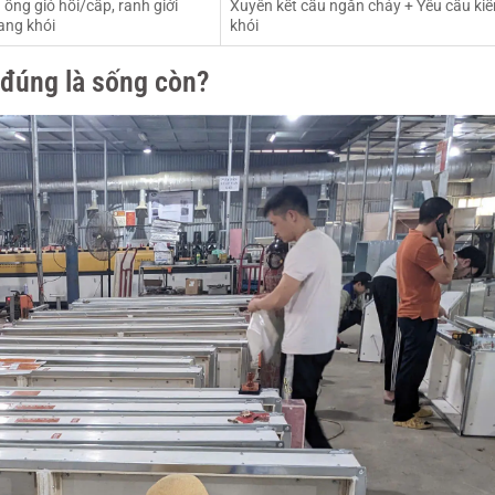
 ống gió hồi/cấp, ranh giới
Xuyên kết cấu ngăn cháy + Yêu cầu ki
ang khói
khói
n đúng là sống còn?