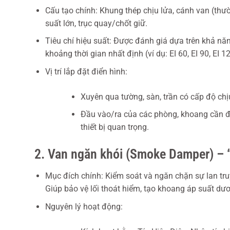
Cấu tạo chính: Khung thép chịu lửa, cánh van (thườ
suất lớn, trục quay/chốt giữ.
Tiêu chí hiệu suất: Được đánh giá dựa trên khả năng c
khoảng thời gian nhất định (ví dụ: EI 60, EI 90, EI 1
Vị trí lắp đặt điển hình:
Xuyên qua tường, sàn, trần có cấp độ chị
Đầu vào/ra của các phòng, khoang cần đư
thiết bị quan trọng.
2. Van ngăn khói (Smoke Damper) – 
Mục đích chính: Kiểm soát và ngăn chặn sự lan tru
Giúp bảo vệ lối thoát hiểm, tạo khoang áp suất dư
Nguyên lý hoạt động: