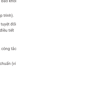
u báo khói
 trình).
tuyệt đối
iều tiết
 công tắc
chuẩn (ví