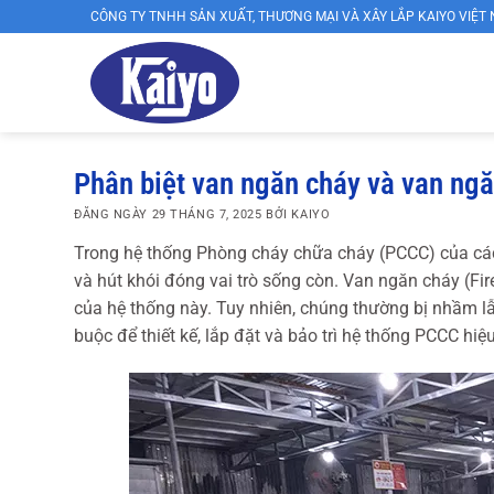
Bỏ
CÔNG TY TNHH SẢN XUẤT, THƯƠNG MẠI VÀ XÂY LẮP KAIYO VIỆT
qua
nội
dung
XƯỞNG
SẢN
Phân biệt van ngăn cháy và van ngăn
XUẤT
ĐĂNG NGÀY
29 THÁNG 7, 2025
BỞI
KAIYO
ỐNG
Trong hệ thống Phòng cháy chữa cháy (PCCC) của các 
GIÓ,
và hút khói đóng vai trò sống còn. Van ngăn cháy (F
của hệ thống này. Tuy nhiên, chúng thường bị nhầm lẫ
VAN
buộc để thiết kế, lắp đặt và bảo trì hệ thống PCCC hi
GIÓ,
CỬA
GIÓ
KAIYO