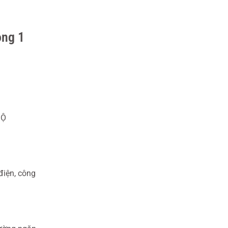
ong 1
ĐỘ
điện, công