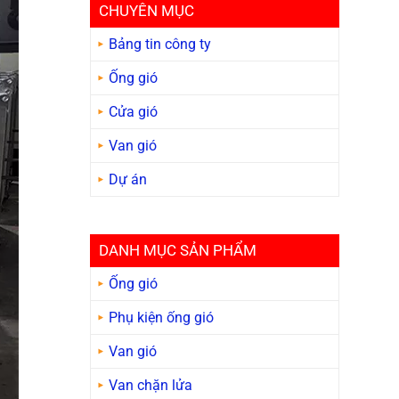
CHUYÊN MỤC
Bảng tin công ty
Ống gió
Cửa gió
Van gió
Dự án
DANH MỤC SẢN PHẨM
Ống gió
Phụ kiện ống gió
Van gió
Van chặn lửa