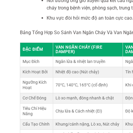
Nơi đường ống gió xuyên qua kết cấu ngă
cháy trong bệnh viện, phòng sạch, trung t
Khu vực đòi hỏi mức độ an toàn cực cao
Bảng Tổng Hợp So Sánh Van Ngăn Cháy Và Van Ngă
VAN NGĂN CHÁY (FIRE
VA
ĐẶC ĐIỂM
DAMPER)
DA
Mục Đích
Ngăn lửa & nhiệt lan truyền
Ngăn
Kích Hoạt Bởi
Nhiệt độ cao (Nút chảy)
Tín 
Ngưỡng Kích
70°C, 140°C, 165°C (cố định)
Khi 
Hoạt
Cơ Chế Đóng
Lò xo mạnh, đóng nhanh & chặt
Động
Tiêu Chí Hiệu
Chịu lửa & Cách nhiệt (EI)
Độ k
Năng
Cấu Tạo Chính
Khung/cánh nặng, Lò xo, Nút chảy
Khu