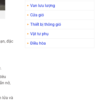
Van lưu lượng
Cửa gió
Thiết bị thông gió
Vật tư phụ
oạn, đặc
Điều hòa
.
tiêu
ãn nở,
n lửa và