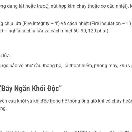
ng dạng lật hoặc trượt), nút hợp kim chảy (hoặc cơ cấu nhiệt), 
hịu lửa (Fire Integrity – ‘I’) và cách nhiệt (Fire Insulation – ‘I’
20 – nghĩa là chịu lửa và cách nhiệt 60, 90, 120 phút).
u lửa.
ợc bảo vệ như cầu thang bộ, lối thoát hiểm, phòng máy, khu 
“Bẫy Ngăn Khói Độc”
yền của khói và khí độc trong hệ thống ống gió khi có cháy hoặ
ơng.