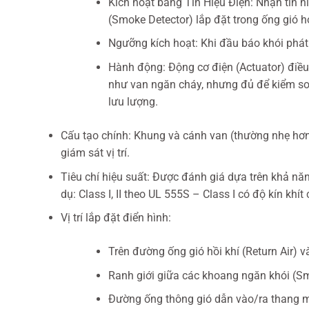
Kích hoạt bằng Tín Hiệu Điện: Nhận tín h
(Smoke Detector) lắp đặt trong ống gió 
Ngưỡng kích hoạt: Khi đầu báo khói phát h
Hành động: Động cơ điện (Actuator) điều 
như van ngăn cháy, nhưng đủ để kiểm soá
lưu lượng.
Cấu tạo chính: Khung và cánh van (thường nhẹ hơn 
giám sát vị trí.
Tiêu chí hiệu suất: Được đánh giá dựa trên khả năn
dụ: Class I, II theo UL 555S – Class I có độ kín khít
Vị trí lắp đặt điển hình:
Trên đường ống gió hồi khí (Return Air) v
Ranh giới giữa các khoang ngăn khói (S
Đường ống thông gió dẫn vào/ra thang má