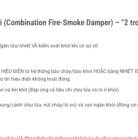
i (Combination Fire-Smoke Damper) – “2 tr
găn lửa/nhiệt VÀ kiểm soát khói khi có sự cố.
ÍN HIỆU ĐIỆN từ hệ thống báo cháy/báo khói HOẶC bằng NHIỆT 
u tín hiệu điện không hoạt động.
 kín khít (đáp ứng cả tiêu chí chịu lửa và rò rỉ khói).
ung/cánh chịu lửa, nút chảy/lò xo) và van ngăn khói (động cơ 