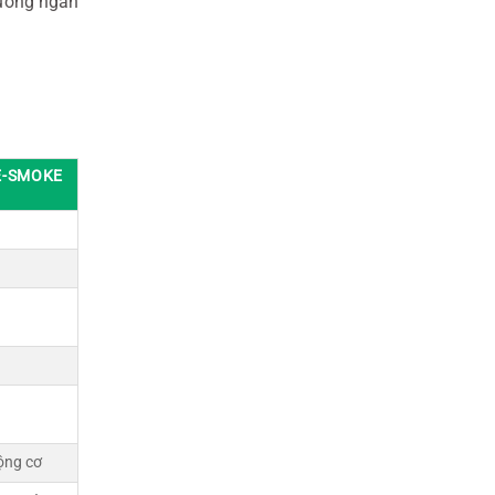
tường ngăn
E-SMOKE
ộng cơ