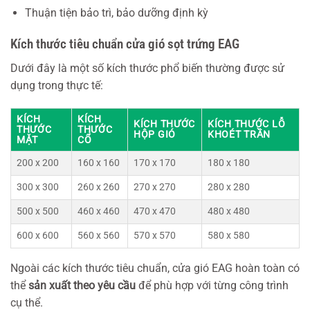
Thuận tiện bảo trì, bảo dưỡng định kỳ
Kích thước tiêu chuẩn cửa gió sọt trứng EAG
Dưới đây là một số kích thước phổ biến thường được sử
dụng trong thực tế:
KÍCH
KÍCH
KÍCH THƯỚC
KÍCH THƯỚC LỖ
THƯỚC
THƯỚC
HỘP GIÓ
KHOÉT TRẦN
MẶT
CỔ
200 x 200
160 x 160
170 x 170
180 x 180
300 x 300
260 x 260
270 x 270
280 x 280
500 x 500
460 x 460
470 x 470
480 x 480
600 x 600
560 x 560
570 x 570
580 x 580
Ngoài các kích thước tiêu chuẩn, cửa gió EAG hoàn toàn có
thể
sản xuất theo yêu cầu
để phù hợp với từng công trình
cụ thể.