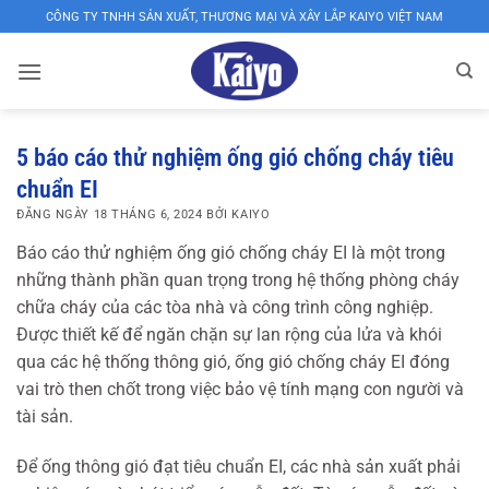
Bỏ
CÔNG TY TNHH SẢN XUẤT, THƯƠNG MẠI VÀ XÂY LẮP KAIYO VIỆT NAM
qua
nội
dung
XƯỞNG
SẢN
5 báo cáo thử nghiệm ống gió chống cháy tiêu
chuẩn EI
XUẤT
ĐĂNG NGÀY
18 THÁNG 6, 2024
BỞI
KAIYO
ỐNG
Báo cáo thử nghiệm ống gió chống cháy EI là một trong
GIÓ,
những thành phần quan trọng trong hệ thống phòng cháy
VAN
chữa cháy của các tòa nhà và công trình công nghiệp.
GIÓ,
Được thiết kế để ngăn chặn sự lan rộng của lửa và khói
CỬA
qua các hệ thống thông gió, ống gió chống cháy EI đóng
vai trò then chốt trong việc bảo vệ tính mạng con người và
GIÓ
tài sản.
KAIYO
VIỆT
Để ống thông gió đạt tiêu chuẩn EI, các nhà sản xuất phải