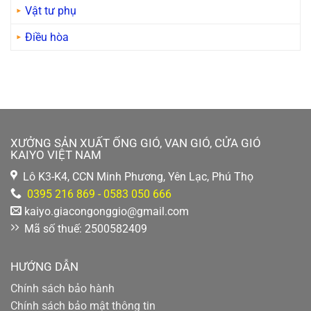
Vật tư phụ
Điều hòa
XƯỞNG SẢN XUẤT ỐNG GIÓ, VAN GIÓ, CỬA GIÓ
KAIYO VIỆT NAM
Lô K3-K4, CCN Minh Phương, Yên Lạc, Phú Thọ
0395 216 869 - 0583 050 666
kaiyo.giacongonggio@gmail.com
Mã số thuế: 2500582409
HƯỚNG DẪN
Chính sách bảo hành
Chính sách bảo mật thông tin