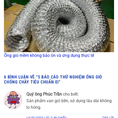
Ống gió mềm không bảo ôn và ứng dụng thực tế
6 BÌNH LUẬN VỀ “
5 BÁO CÁO THỬ NGHIỆM ỐNG GIÓ
CHỐNG CHÁY TIÊU CHUẨN EI
”
Quý ông Phúc Trần
cho biết:
Sản phẩm van gió bền, sử dụng lâu dài không
lo hỏng.
14/05/2025 LÚC 2:49 CHIỀU
TRẢ LỜI