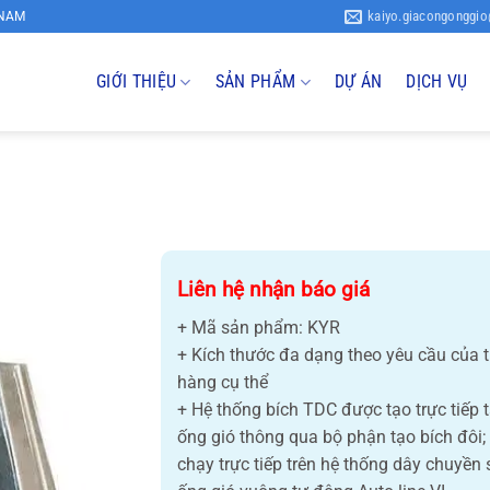
kaiyo.giacongonggi
 NAM
GIỚI THIỆU
SẢN PHẨM
DỰ ÁN
DỊCH VỤ
Liên hệ nhận báo giá
+ Mã sản phẩm: KYR
+ Kích thước đa dạng theo yêu cầu của 
hàng cụ thể
+ Hệ thống bích TDC được tạo trực tiếp 
ống gió thông qua bộ phận tạo bích đôi;
chạy trực tiếp trên hệ thống dây chuyền 