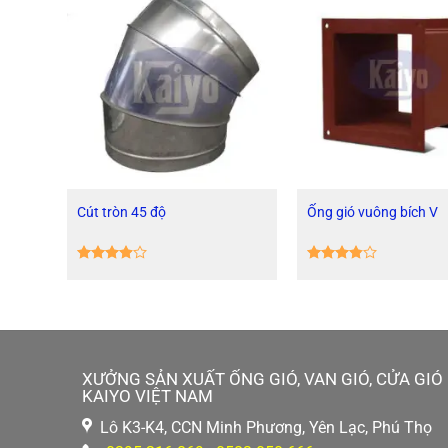
Cút tròn 45 độ
Ống gió vuông bích V
Được
Được
xếp hạng
xếp hạng
3.88
5
3.83
5
sao
sao
XƯỞNG SẢN XUẤT ỐNG GIÓ, VAN GIÓ, CỬA GIÓ
KAIYO VIỆT NAM
Lô K3-K4, CCN Minh Phương, Yên Lạc, Phú Thọ