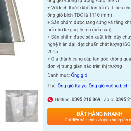
ống gió vuông tự động Auto line VI
+ Với kích thước khổ tôn tối đa L tiêu c
ống gió bích TDC là 1110 (mm)
+ Sản phẩm được tăng cứng và tăng khả
nối nhờ ke góc, ty ren (nếu cần)
+ Sản phẩm được sản xuất trên dây chu
nghệ hiện đại, đạt chuẩn chất lượng ISO
2015
+ Giá thành cung cấp tận gốc không qua
đơn vị trung gian nào trên thị trường
Danh mục:
Ống gió
Thẻ:
Ống gió Kaiyo
,
Ống gió vuông bích
Hotline:
0395 216 869
- Zalo:
0395 2
ĐẶT HÀNG NHANH
Gọi điện xác nhận và giao hàng tận n