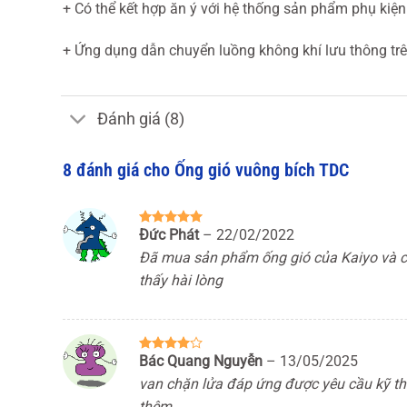
+ Có thể kết hợp ăn ý với hệ thống sản phẩm phụ kiệ
+ Ứng dụng dẫn chuyển luồng không khí lưu thông trê
Đánh giá (8)
8 đánh giá cho
Ống gió vuông bích TDC
Đức Phát
–
22/02/2022
Được xếp
hạng
5
5
Đã mua sản phẩm ống gió của Kaiyo và c
sao
thấy hài lòng
Bác Quang Nguyễn
–
13/05/2025
Được
xếp hạng
van chặn lửa đáp ứng được yêu cầu kỹ th
4
5 sao
thêm.