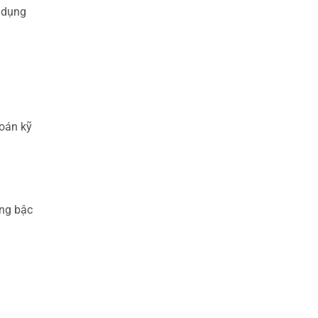
 dụng
toán kỹ
ọng bậc