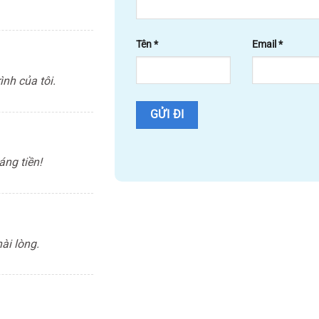
Tên
*
Email
*
ình của tôi.
áng tiền!
hài lòng.