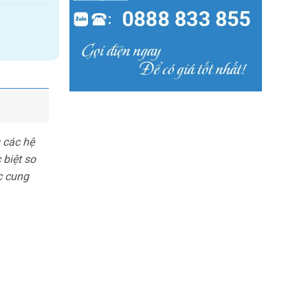
 các hệ
 biệt so
c cung