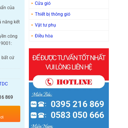
Cửa gió
huẩn của
Thiết bị thông gió
 năng kết
Vật tư phụ
Điều hòa
yền công
 9001:
 bất cứ
 TDC
16 869
ơi