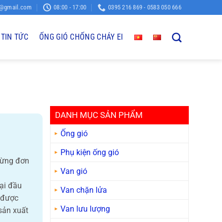
o@gmail.com
08:00 - 17:00
0395 216 869 - 0583 050 666
TIN TỨC
ỐNG GIÓ CHỐNG CHÁY EI
DANH MỤC SẢN PHẨM
Ống gió
Phụ kiện ống gió
từng đơn
Van gió
tại đầu
Van chặn lửa
 được
Van lưu lượng
sản xuất