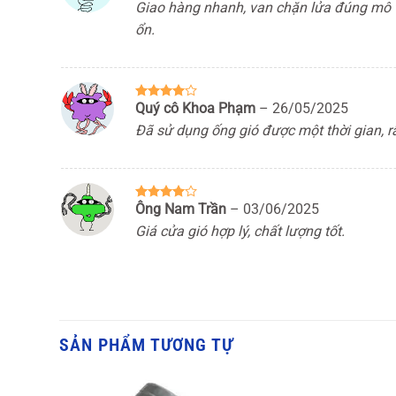
Giao hàng nhanh, van chặn lửa đúng mô t
hạng
3
5 sao
ổn.
Quý cô Khoa Phạm
–
26/05/2025
Được
xếp hạng
Đã sử dụng ống gió được một thời gian, r
4
5 sao
Ông Nam Trần
–
03/06/2025
Được
xếp hạng
Giá cửa gió hợp lý, chất lượng tốt.
4
5 sao
SẢN PHẨM TƯƠNG TỰ