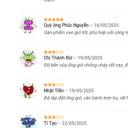
Quý ông Phúc Nguyễn
–
16/05/2025
Được xếp
hạng
5
5
Sản phẩm van gió tốt, phù hợp với công tr
sao
Chị Thành Bùi
–
19/05/2025
Được
xếp
Độ bền của ống gió chống cháy rất cao, đ
hạng
3
5 sao
Nhật Trần
–
19/05/2025
Được
xếp
Đã lắp đặt ống gió, vận hành trơn tru, rất 
hạng
3
5 sao
Tí Tẹo
–
22/05/2025
Được
xếp