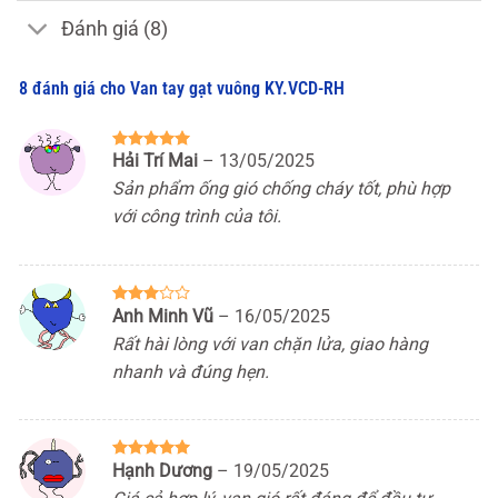
Đánh giá (8)
8 đánh giá cho
Van tay gạt vuông KY.VCD-RH
Hải Trí Mai
–
13/05/2025
Được xếp
hạng
5
5
Sản phẩm ống gió chống cháy tốt, phù hợp
sao
với công trình của tôi.
Anh Minh Vũ
–
16/05/2025
Được
xếp
Rất hài lòng với van chặn lửa, giao hàng
hạng
3
5 sao
nhanh và đúng hẹn.
Hạnh Dương
–
19/05/2025
Được xếp
hạng
5
5