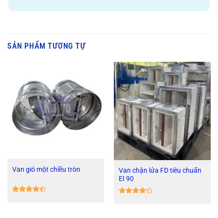
SẢN PHẨM TƯƠNG TỰ
Van gió một chiều tròn
Van chặn lửa FD tiêu chuẩn
EI 90
Được xếp
Được xếp
hạng
4.38
hạng
4.25
5 sao
5 sao