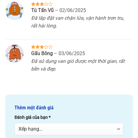
Tú Tấn Vũ
–
02/06/2025
Được
xếp
Đã lắp đặt van chặn lửa, vận hành trơn tru,
hạng
3
5 sao
rất hài lòng.
Gấu Bông
–
03/06/2025
Được
xếp
Đã sử dụng van gió được một thời gian, rất
hạng
3
5 sao
bền và đẹp.
Thêm một đánh giá
Đánh giá của bạn
*