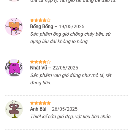
Giá cả hợp lý, van gió rất đáng để đầu tư.
sao
Bống Bống
–
19/05/2025
Được
xếp hạng
Sản phẩm ống gió chống cháy bền, sử
4
5 sao
dụng lâu dài không lo hỏng.
Nhật Vũ
–
22/05/2025
Được
xếp hạng
Sản phẩm van gió đúng như mô tả, rất
4
5 sao
đáng tiền.
Anh Bùi
–
26/05/2025
Được xếp
hạng
5
5
Thiết kế cửa gió đẹp, vật liệu bền chắc.
sao