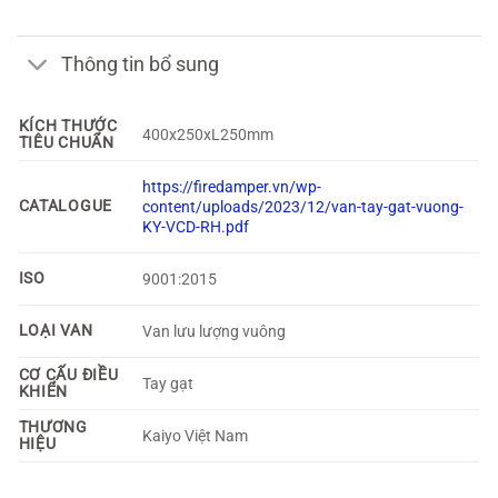
Thông tin bổ sung
KÍCH THƯỚC
400x250xL250mm
TIÊU CHUẨN
https://firedamper.vn/wp-
CATALOGUE
content/uploads/2023/12/van-tay-gat-vuong-
KY-VCD-RH.pdf
ISO
9001:2015
LOẠI VAN
Van lưu lượng vuông
CƠ CẤU ĐIỀU
Tay gạt
KHIỂN
THƯƠNG
Kaiyo Việt Nam
HIỆU