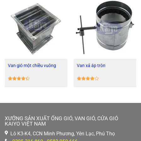
Van gió một chiều vuông
Van xả áp tròn
Được xếp
Được
hạng
4.33
xếp hạng
5 sao
4
5 sao
XƯỞNG SẢN XUẤT ỐNG GIÓ, VAN GIÓ, CỬA GIÓ
KAIYO VIỆT NAM
Lô K3-K4, CCN Minh Phương, Yên Lạc, Phú Thọ