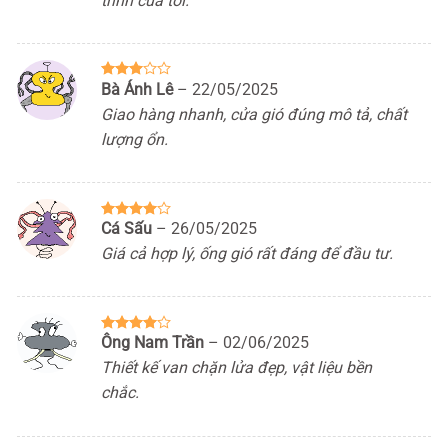
trình của tôi.
Bà Ánh Lê
–
22/05/2025
Được
xếp
Giao hàng nhanh, cửa gió đúng mô tả, chất
hạng
3
5 sao
lượng ổn.
Cá Sấu
–
26/05/2025
Được
xếp hạng
Giá cả hợp lý, ống gió rất đáng để đầu tư.
4
5 sao
Ông Nam Trần
–
02/06/2025
Được
xếp hạng
Thiết kế van chặn lửa đẹp, vật liệu bền
4
5 sao
chắc.