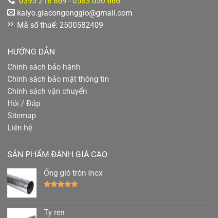
0395 216 869 - 0583 050 666
kaiyo.giacongonggio@gmail.com
Mã số thuế: 2500582409
HƯỚNG DẪN
Chính sách bảo hành
Chính sách bảo mật thông tin
Chính sách vận chuyển
Hỏi / Đáp
Sitemap
Liên hệ
SẢN PHẨM ĐÁNH GIÁ CAO
Ống gió tròn inox
Được xếp
hạng
4.78
5 sao
Ty ren