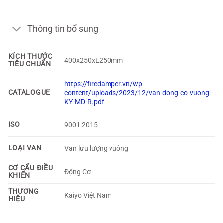
Thông tin bổ sung
KÍCH THƯỚC
400x250xL250mm
TIÊU CHUẨN
https://firedamper.vn/wp-
CATALOGUE
content/uploads/2023/12/van-dong-co-vuong-
KY-MD-R.pdf
ISO
9001:2015
LOẠI VAN
Van lưu lượng vuông
CƠ CẤU ĐIỀU
Động Cơ
KHIỂN
THƯƠNG
Kaiyo Việt Nam
HIỆU