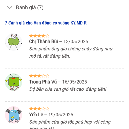
Đánh giá (7)
7 đánh giá cho
Van động cơ vuông KY.MD-R
Chị Thành Bùi
–
13/05/2025
Được
xếp hạng
Sản phẩm ống gió chống cháy đúng như
4
5 sao
mô tả, rất đáng tiền.
Trọng Phú Vũ
–
16/05/2025
Được
xếp
Độ bền của van gió rất cao, đáng tiền!
hạng
3
5 sao
Yến Lê
–
19/05/2025
Được
xếp
Sản phẩm cửa gió tốt, phù hợp với công
hạng
3
5 sao