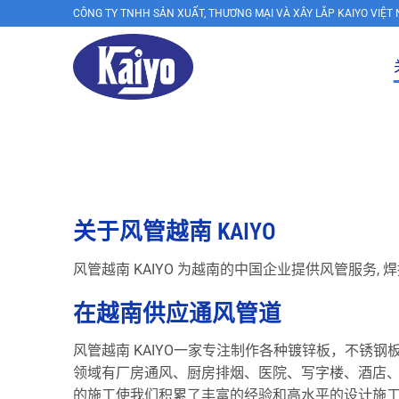
跳
CÔNG TY TNHH SẢN XUẤT, THƯƠNG MẠI VÀ XÂY LẮP KAIYO VIỆT
到
内
容
XƯỞNG
SẢN
XUẤT
ỐNG
GIÓ,
关于风管越南 KAIYO
VAN
风管越南 KAIYO 为越南的中国企业提供风管服务, 焊
GIÓ,
在越南供应通风管道
CỬA
GIÓ
风管越南 KAIYO一家专注制作各种镀锌板，不
KAIYO
领域有厂房通风、厨房排烟、医院、写字楼、酒店
的施工使我们积累了丰富的经验和高水平的设计施